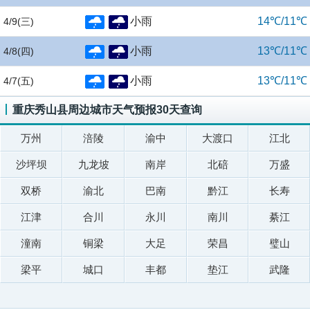
小雨
14℃/11℃
4/9
(三)
小雨
13℃/11℃
4/8
(四)
小雨
13℃/11℃
4/7
(五)
重庆秀山县周边城市天气预报30天查询
万州
涪陵
渝中
大渡口
江北
沙坪坝
九龙坡
南岸
北碚
万盛
双桥
渝北
巴南
黔江
长寿
江津
合川
永川
南川
綦江
潼南
铜梁
大足
荣昌
璧山
梁平
城口
丰都
垫江
武隆