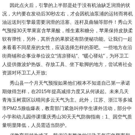
因此点火后，引擎的上半部是处于没有机油缺乏润滑的状
况，大约要在发动后30秒左右，才会因机油泵浦的运转而将机
油运送到引擎最需要润滑的活塞、连杆及曲轴等部件！秀山天
气预报30天苹果富含苹果酸，维生素和糖分，苹果保持皮肤柔
软有弹性，另外，其所含的果胶还有防便秘功能。让我们一起
来看看不同星座的女性，应该选择怎样的茶吧。一些地方在沿
街商铺和企事业单位设立“清凉驿站”、“暖心驿站”，为环卫工
人提供微波炉热饭、存放工具、坐下歇脚的地方，尝试将社会
资源对环卫工人开放;
秀山县一个月天气预报如果他们根本不知道自己第一承诺
期做得怎样，在2015年提高减排力度又从何谈起。未来几天
青海玉树震区以晴间多云天气为主。此外，江苏、浙江等多城
市PM2.5濒临爆表，教育部门紧急叫停学生课外活动，部分中
小学和幼儿园停课!重庆秀山30天天气防御指南：1、因空气质
量明显降低，人员需适当防护。