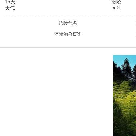
15天
涪陵
天气
区号
涪陵气温
涪陵油价查询