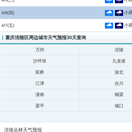
4/9
(三)
小
4/8
(四)
小
4/7
(五)
重庆涪陵区周边城市天气预报30天查询
万州
涪陵
沙坪坝
九龙坡
双桥
渝北
江津
合川
潼南
铜梁
梁平
城口
涪陵丛林天气预报