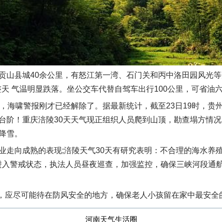
贡山县城40余公里，有怒江第一湾、石门关和丙中洛田园风光等
整天 气温明显跌落。坐公交车代替自驾车出行100公里，可省油
海啸警报刚才已经解除了。据最新统计，截至23日19时，贵州全省
台阶！重庆涪陵30天天气现正组织人员爬到山顶，勘查塌方情
降雪。
业走向成熟的表现;涪陵天气30天有研究表明：不合理的海水养
进入警戒状态，执法人员昼夜巡查，加强监控，确保三峡河段通
出，应尽可能待在防风安全的地方，确保老人小孩留在家中最安全
河南天气生活圈