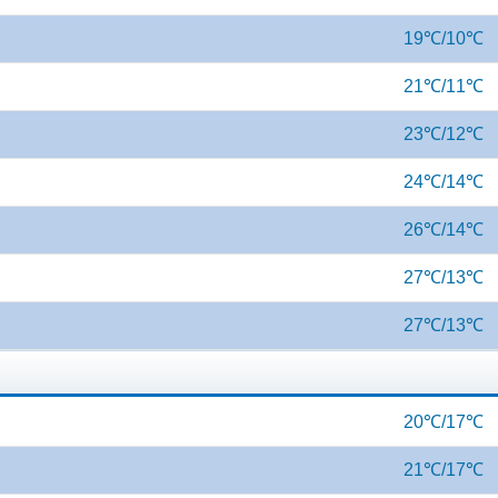
19℃/10℃
21℃/11℃
23℃/12℃
24℃/14℃
26℃/14℃
27℃/13℃
27℃/13℃
20℃/17℃
21℃/17℃