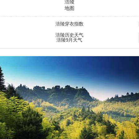
涪陵
地图
涪陵穿衣指数
涪陵历史天气
涪陵9月天气