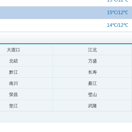
15℃/12℃
14℃/12℃
大渡口
江北
北碚
万盛
黔江
长寿
南川
綦江
荣昌
璧山
垫江
武隆