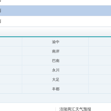
雨
雨
渝中
南岸
巴南
永川
大足
丰都
涪陵两汇天气预报