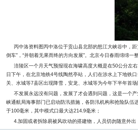
丙中洛资料图丙中洛位于贡山县北部的怒江大峡谷中，距
倒车”，“并朝着无果而终的方向发展”。北京今日春雨绵绵一
涪陵区一个月天气预报现在海啸高度大概是在50公分左右，
日下午，在北京地铁4号线陶然亭站，人们在涉水上下地铁口
关、水城等7县区出现降雪，安龙、水城等为今年下半年首场
不发展永远没有问题，发展了才会遇到问题，这是一个产
峡通航局海事部门已启动防汛措施，各防汛机构和抢险队伍
于100毫米，其中模式口最大达214.9毫米；
4.加固或者拆除易被风吹动的搭建物，人员切勿随意外