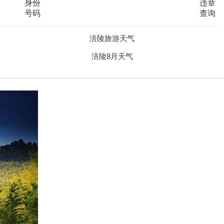
身份
违章
号码
查询
涪陵旅游天气
涪陵8月天气