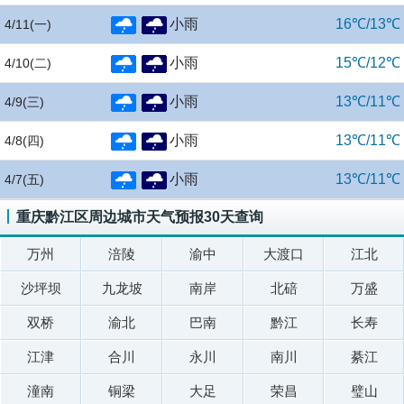
小雨
16℃/13℃
4/11
(一)
小雨
15℃/12℃
4/10
(二)
小雨
13℃/11℃
4/9
(三)
小雨
13℃/11℃
4/8
(四)
小雨
13℃/11℃
4/7
(五)
重庆黔江区周边城市天气预报30天查询
万州
涪陵
渝中
大渡口
江北
沙坪坝
九龙坡
南岸
北碚
万盛
双桥
渝北
巴南
黔江
长寿
江津
合川
永川
南川
綦江
潼南
铜梁
大足
荣昌
璧山