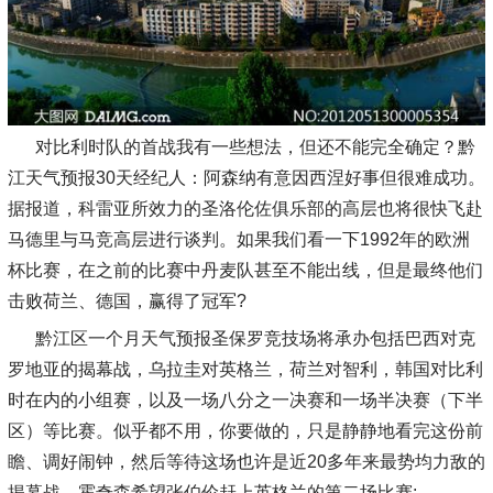
对比利时队的首战我有一些想法，但还不能完全确定？黔
江天气预报30天经纪人：阿森纳有意因西涅好事但很难成功。
据报道，科雷亚所效力的圣洛伦佐俱乐部的高层也将很快飞赴
马德里与马竞高层进行谈判。如果我们看一下1992年的欧洲
杯比赛，在之前的比赛中丹麦队甚至不能出线，但是最终他们
击败荷兰、德国，赢得了冠军?
黔江区一个月天气预报圣保罗竞技场将承办包括巴西对克
罗地亚的揭幕战，乌拉圭对英格兰，荷兰对智利，韩国对比利
时在内的小组赛，以及一场八分之一决赛和一场半决赛（下半
区）等比赛。似乎都不用，你要做的，只是静静地看完这份前
瞻、调好闹钟，然后等待这场也许是近20多年来最势均力敌的
揭幕战。霍奇森希望张伯伦赶上英格兰的第二场比赛;