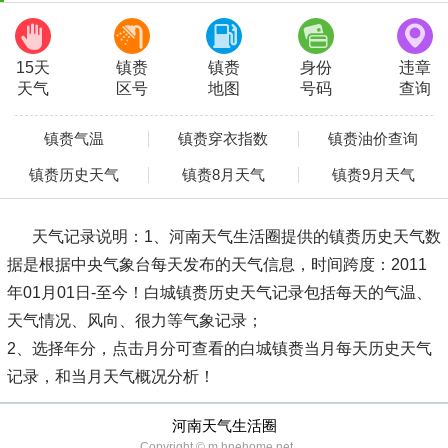
15天
镇赉
镇赉
身份
违章
天气
区号
地图
号码
查询
镇赉气温
镇赉穿衣指数
镇赉油价查询
镇赉历史天气
镇赉8月天气
镇赉9月天气
天气记录说明：
1、河南天气生活圈提供的镇赉历史天气数
据是根据中央气象台每天发布的天气信息，时间跨度：2011
年01月01日-至今！白城镇赉历史天气记录包括每天的气温、
天气情况、风向、很力等气象记录；
2、选择年分，点击月分可查看的白城镇赉当月每天历史天气
记录，和当月天气概况分析！
河南天气生活圈
Copyright © m.hnehome.net