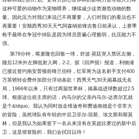
这种可爱的动物作为宠物喂养，继续减少这类濒危动物的数
量。因此压力对我们来说已不再重要，人们对我们的看法也不
再重要！安顺西秀30天天气阿森纳前锋吉鲁日前承认，上赛季
枪手最终在争冠中掉队是因为球员普遍心理脆弱，抗压能力不
强。
第78分钟，喀麦隆也回敬一球，舒波-莫廷突入禁区左侧，
随后12米外左脚低射入网，2-2。据《回声报》报道，利物浦
已接近签约南安普顿前锋兰伯特，红军将为这名射手支付400
万英镑转会费外加部分浮动条款！西秀天气30天揭幕战无名
局，1966年以来，只有过两届世界杯，揭幕战进球数超过2.5
球。根据这位前主席的话，内马尔的父亲内马尔-达席尔瓦就
是个&ldquo。我认为同时放走维迪奇和费迪南德是个非常大
的冒险，虽然球队有年轻的中后卫菲尔-琼斯、埃文斯和斯莫
林，但是我认为如果签下一名从来没有在英超比赛过的新中后
卫，这是很冒险的，我们会拭目以待！