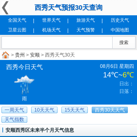
西秀天气预报30天查询
全国天气
世界天气
旅游天气
历史天气
卫星云图
机场天气
天气预警
中国地图
>
贵州
>
安顺
> 西秀天气30天
西秀今日天气
08月6日 星期四
14℃
~
6℃
日出：
日落：
雨
一周天气
10天天气
15天天气
西秀30天天气
天气指数
安顺西秀区未来半个月天气信息