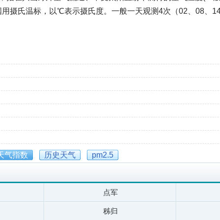
我国用摄氏温标，以℃表示摄氏度。一般一天观测4次（02、08、
天气指数
历史天气
pm2.5
点军
秭归