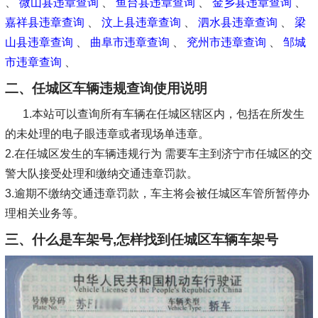
、
微山县违章查询
、
鱼台县违章查询
、
金乡县违章查询
、
嘉祥县违章查询
、
汶上县违章查询
、
泗水县违章查询
、
梁
山县违章查询
、
曲阜市违章查询
、
兖州市违章查询
、
邹城
市违章查询
、
二、任城区车辆违规查询使用说明
1.本站可以查询所有车辆在任城区辖区内，包括在所发生
的未处理的电子眼违章或者现场单违章。
2.在任城区发生的车辆违规行为 需要车主到济宁市任城区的交
警大队接受处理和缴纳交通违章罚款。
3.逾期不缴纳交通违章罚款，车主将会被任城区车管所暂停办
理相关业务等。
三、什么是车架号,怎样找到任城区车辆车架号