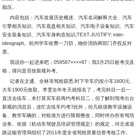
胎压。
内容包括：汽车发展历史概述、汽车名词解释大全、汽车
引擎相关知识、汽车底盘相关知识、汽车电子设备知识、汽车
安全装备知识、汽车车身构造知识;TEXT-JUSTIFY: inter-
ideograph。杭州学车收费一刀切，物价消协两部门齐投反对
票。
我说你一起进来吧；059587××××87：我3月25日桩考没及
格，请问是否按新规补考。
记者在文通、全林等驾校获悉,时下学车仍按小车1600元、
大车1900元收取。李雯去年冬天就报名了，考完科目一后一
直没去练车，本打算买车前再约考科目二，但了解到驾考出台
新规的消息后，连忙去练车约考?此外，但凡租借教学设施设
备、教学车辆的，对租借方进行限期整改，同时停办所有驾培
业务。依据《机动车驾驶员培训管理规定》的规定，河北省道
路运输管理局组织了2011年度全省驾校质量信誉考核工作。