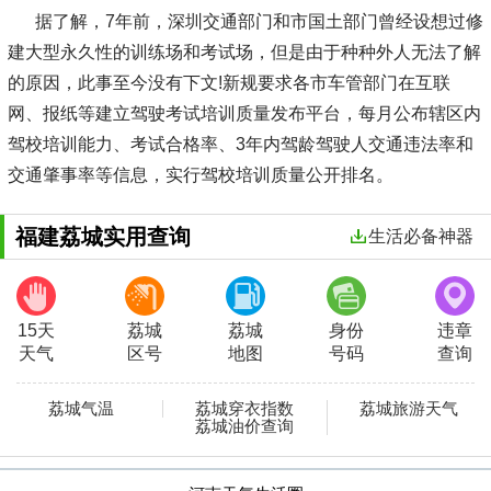
据了解，7年前，深圳交通部门和市国土部门曾经设想过修
建大型永久性的训练场和考试场，但是由于种种外人无法了解
的原因，此事至今没有下文!新规要求各市车管部门在互联
网、报纸等建立驾驶考试培训质量发布平台，每月公布辖区内
驾校培训能力、考试合格率、3年内驾龄驾驶人交通违法率和
交通肇事率等信息，实行驾校培训质量公开排名。
福建荔城实用查询
生活必备神器
15天
荔城
荔城
身份
违章
天气
区号
地图
号码
查询
荔城气温
荔城穿衣指数
荔城旅游天气
荔城油价查询