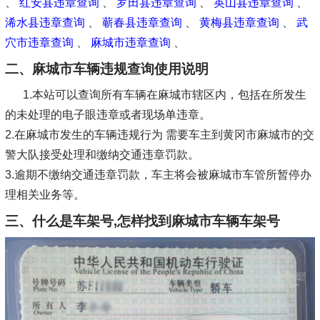
、
红安县违章查询
、
罗田县违章查询
、
英山县违章查询
、
浠水县违章查询
、
蕲春县违章查询
、
黄梅县违章查询
、
武
穴市违章查询
、
麻城市违章查询
、
二、麻城市车辆违规查询使用说明
1.本站可以查询所有车辆在麻城市辖区内，包括在所发生
的未处理的电子眼违章或者现场单违章。
2.在麻城市发生的车辆违规行为 需要车主到黄冈市麻城市的交
警大队接受处理和缴纳交通违章罚款。
3.逾期不缴纳交通违章罚款，车主将会被麻城市车管所暂停办
理相关业务等。
三、什么是车架号,怎样找到麻城市车辆车架号