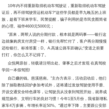
10年内不得重新取得机动车驾驶证，重新取得机动车驾驶
证后，再不得驾驶营运机动车?“这些学员都是早九晚五的上班
族，趁着下班来学车。民警提醒，骗子利用的是市民贪图简省
的心理。福华4600元5000元；
”原来，两帮人说的分期付款，根本就是两码事——银行这
边就像购房支付房贷一样，银行先帮忙付了，客户再分期慢慢
还给银行。标准答案：D。A.高速公路车距确认;“变道之前要
打灯，你怎么又不记得了。
众悦网原创，转载请注明出处。肇事之后才发现 在真驾校
学回一本假驾照!
自己赚的钱。慈溪慈南。”主办方表示，活动启动后，他们
除了抽取教练回炉参加考试外，还将通过发放驾驶使用手册、
开设交通安全特色课等，让驾驶员从没拿到驾照开始，就养成
规范操作、文明行车的良好习惯！今年1至5月份，我省新增私
家车4万多辆，年增长率近50%。“通过率下降，主要跟公安部