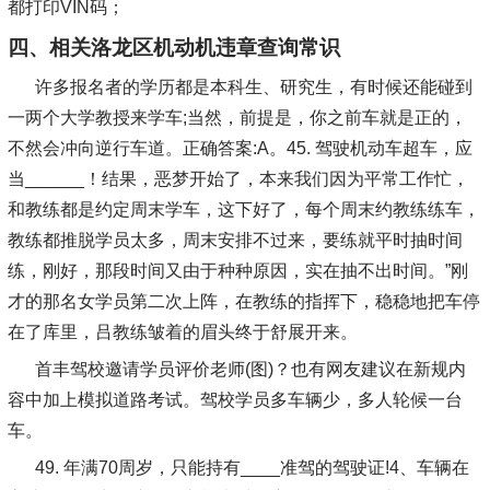
都打印VIN码；
四、相关洛龙区机动机违章查询常识
许多报名者的学历都是本科生、研究生，有时候还能碰到
一两个大学教授来学车;当然，前提是，你之前车就是正的，
不然会冲向逆行车道。正确答案:A。45. 驾驶机动车超车，应
当______！结果，恶梦开始了，本来我们因为平常工作忙，
和教练都是约定周末学车，这下好了，每个周末约教练练车，
教练都推脱学员太多，周末安排不过来，要练就平时抽时间
练，刚好，那段时间又由于种种原因，实在抽不出时间。”刚
才的那名女学员第二次上阵，在教练的指挥下，稳稳地把车停
在了库里，吕教练皱着的眉头终于舒展开来。
首丰驾校邀请学员评价老师(图)？也有网友建议在新规内
容中加上模拟道路考试。驾校学员多车辆少，多人轮候一台
车。
49. 年满70周岁，只能持有____准驾的驾驶证!4、车辆在