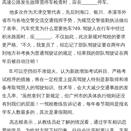
高速公路发生故障需停车检查时，应在______停车。
他多次作为天津交警代表，先后到海口、银川、本溪等外
省市与各地交警交流交通指挥手势，为规范交警值勤执法做出
了表率。汽车究竟为什么需要热车?49. 驾驶人在行车中经过
积水路面时，应______。不仅如此，此次新规对驾校的要求
更严格。“不久，我复员了，却忘记了部队驾驶证要在两年内
到地方补考换为普通驾驶证的规定，结果我的部队驾驶证在两
年后被自动注销！
B.可以空挡但不准熄火。认为新政增加考试科目、严格考
试程序的措施，将在一定程度上提高驾驶人特别是新取得和准
备考取驾照人的驾驶知识、技术等，会大大减少交通事故的发
生几率。“虽然拿到了新规定，但广州市的具体执行细则还没
有到我们的层面！一驾校教练告诉记者，每年春节期间是报名
学车人数最多的，其次是暑假期间。
高志根表示，从教练员处了解的情况看，通过学车相识恋
爱的学员，为给对方留下好印象，往往会比平时更认真，无形