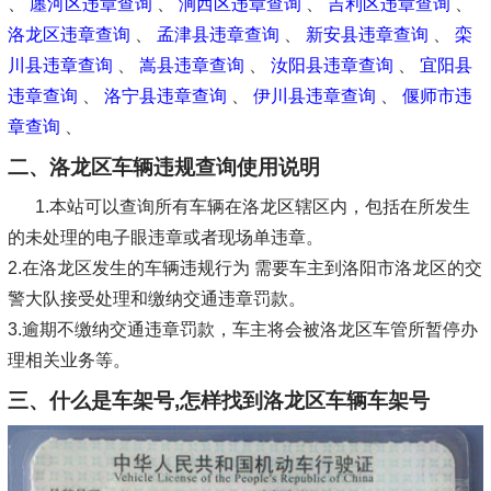
、
廛河区违章查询
、
涧西区违章查询
、
吉利区违章查询
、
洛龙区违章查询
、
孟津县违章查询
、
新安县违章查询
、
栾
川县违章查询
、
嵩县违章查询
、
汝阳县违章查询
、
宜阳县
违章查询
、
洛宁县违章查询
、
伊川县违章查询
、
偃师市违
章查询
、
二、洛龙区车辆违规查询使用说明
1.本站可以查询所有车辆在洛龙区辖区内，包括在所发生
的未处理的电子眼违章或者现场单违章。
2.在洛龙区发生的车辆违规行为 需要车主到洛阳市洛龙区的交
警大队接受处理和缴纳交通违章罚款。
3.逾期不缴纳交通违章罚款，车主将会被洛龙区车管所暂停办
理相关业务等。
三、什么是车架号,怎样找到洛龙区车辆车架号