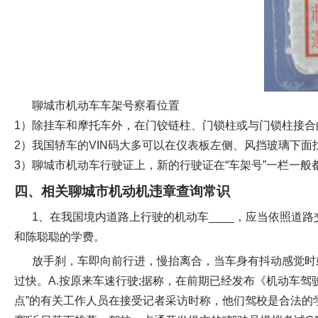
聊城市机动车车架号察看位置
1）除挂车和摩托车外，在门铰链柱、门锁柱或与门锁柱接
2）我国轿车的VIN码大多可以在仪表板左侧、风挡玻璃下面
3）聊城市机动车行驶证上，新的行驶证在“车架号”一栏一般都
四、相关聊城市机动机违章查询常识
1、在我国境内道路上行驶的机动车____，应当依照道
和陈聪聪的学费。
放手刹，车即向前行进，慢抬离合，当车身有抖动感觉时
过快。A.按原来车速行驶;据称，在前期已经发布《机动车
点”的有关工作人员在接受记者采访时称，他们驾校是合法的学