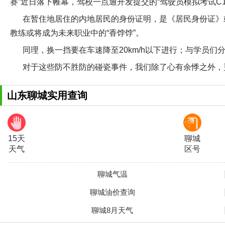
赛”近日落下帷幕，驾校一点通开发提交的“驾驶员模拟考试C
在暂住地居住的内地居民的身份证明，是《居民身份证》
教练或将成为未来职业中的“香饽饽”。
同理，换一挡要在车速降至20km/h以下进行；与学员们
对于这些防不胜防的碰瓷事件，我们除了心有余悸之外，
山东聊城实用查询
15天
聊城
天气
区号
聊城气温
聊城油价查询
聊城8月天气