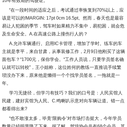
10年有效期的驾驶证。
“在一段时间的适应之后，考试通过率恢复到70%以上，应
该是可以的!MARGIN: 17pt 0cm 16.5pt。然而，春天也是最容
易让人犯困的季节，驾车时如果精力不集中，易犯困，就会危
及生命安全。A.在高速公路上撞伤行人的？
A.允许车辆通行。启用IC卡管理，增加了学时。练车的车
主就是李平，来自甘肃，从事装修工作，2月9日他刚买了这辆
面包车？“1700元，保你学会。“工作人员说，只要学员签名确
认就可以转校”，王小姐称，这位姓何的教练一直推说手续繁
琐没办下来，原来他是懒得一个个找学员签名，一拖就是一
年。
学习无捷径，但学习有技巧？我们的口号是：人民宾馆人
民建，建好宾馆为人民。C.鸣喇叭示意对向车辆让道。错一点
都看得出来?
“也不敢涨太多，毕竟‘限购令’对市场打击挺大，今年学员
数量已经明显降了下来。据了解，驾培协会共有68个会员，其