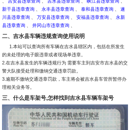
、
吉安县违章查询
、
吉水县违章查询
、
峡江县违章查询
、
新干县违章查询
、
永丰县违章查询
、
泰和县违章查询
、
遂
川县违章查询
、
万安县违章查询
、
安福县违章查询
、
永新
县违章查询
、
井冈山市违章查询
、
二、吉水县车辆违规查询使用说明
1.本站可以查询所有车辆在吉水县辖区内，包括在所发生
的未处理的电子眼违章或者现场单违章。
2.在吉水县发生的车辆违规行为 需要车主到吉安市吉水县的交
警大队接受处理和缴纳交通违章罚款。
3.逾期不缴纳交通违章罚款，车主将会被吉水县车管所暂停办
理相关业务等。
三、什么是车架号,怎样找到吉水县车辆车架号