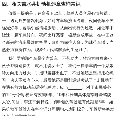
四、相关吉水县机动机违章查询常识
值得一提的是，在高温下驾车，驾驶人员容易心情烦躁，
一旦遇到外界情况刺激，如对方车辆挤压占道、夜间会车不关
远光灯等，容易引起情绪激动，从而出现行为过激，如让车不
让速、超车急转向、夜间比灯亮等，极易造成事故；在中国这
个新兴的汽车爆炸时空里，政府为保护人命，为规范车辙，当
然必须有所作为。现象4：代驾解酒药生意旺了。
我们学的那个车是个吉普车，不带助力，转起方向盘来小
伙子都特别费力，就不用说女士了，我们一块学车的一个姑娘
转方向用力过大，手指甲盖都出血了，不过她还是坚持用心练
习，功夫不负有心人，最后她还是顺利通过考试了？1.机动车
在遇有前方机动车缓慢行驶时，应当______。对于市民关心
的“91号令驾 驶证有效期6年、10年和长期具体是指哪些驾驶
人”的问题，李江平解释说，初申领的驾驶证有效期是6年，如
果机动车驾驶人在每个记分周期均未达到12分，车管所将换发