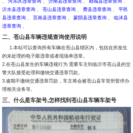
、
河东区违章查询
、
沂南县违章查询
、
郯城县违章查询
、
沂水县违章查询
、
苍山县违章查询
、
费县违章查询
、
平邑
县违章查询
、
莒南县违章查询
、
蒙阴县违章查询
、
临沭县
违章查询
、
二、苍山县车辆违规查询使用说明
1.本站可以查询所有车辆在苍山县辖区内，包括在所发生
的未处理的电子眼违章或者现场单违章。
2.在苍山县发生的车辆违规行为 需要车主到临沂市苍山县的交
警大队接受处理和缴纳交通违章罚款。
3.逾期不缴纳交通违章罚款，车主将会被苍山县车管所暂停办
理相关业务等。
三、什么是车架号,怎样找到苍山县车辆车架号