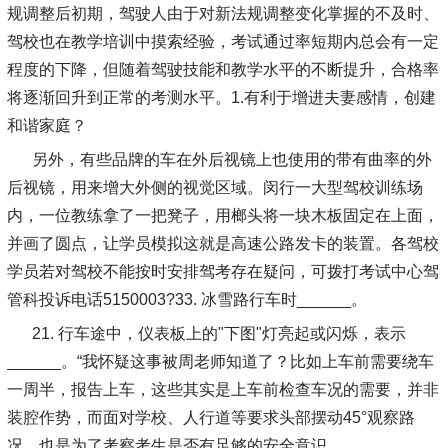
规调整后初期，驾驶人由于对新法规调整变化掌握的不及时、
驾校也在教学培训中摸索经验，考试通过率短期内总会有一定
程度的下降，但随着驾驶技能和教学水平的不断提升，合格率
将逐渐回升到正常的考测水平。1.有利于增进夫妻感情，创建
和谐家庭？
另外，有些品牌的车在外后视镜上也使用的带有曲率的外
后视镜，用来增大外侧的视觉区域。闵行一大型驾校训练场
内，一位教练拿了一把凳子，用榔头将一块木板固定在上面，
并画了圆点，让学员模拟这就是高速公路发卡的装置。各驾校
学员若对驾校不能按时安排驾考存在疑问，可拨打考试中心驾
管科投诉电话5150003?33. 冰雪路行车时______。
21. 行车途中，仪表板上的"下图"灯亮起或闪烁，表示
______。“我怀疑这事被周老师知道了？比如上车前需要绕车
一周半，报告上车，这些其实是上车前检查车况的需要，并非
装腔作势，而面对学校、人行道等要求头部摆动45°观察路
况，也是为了考察考生是否有足够的安全意识。