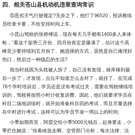
四、相关苍山县机动机违章查询常识
⑤恶劣天气行驶规定?无奈之下，他打了96520，投诉教练
员吃拿卡要，不给安排时间上车。
小昆山驾校的张师傅说，现在每天几乎都有1400多人来体
检，"看这个架势三月份、四月份肯定是爆满了，估计这个高
峰至少要持续到五月份了。她选择的方式，居然是自己掩埋好
伤口，然后过一种隐忍的生活?
我当时就因为头枕被人拆了，自己没有发现，移库移到最
后一步了，才发现，点位不知道怎么去对了，就挂了。在完成
78个学时培训后，学员还是没有考试过关，需要在驾校继续培
训的，驾校将按照小时计收复训费。因此，他们就要求学员在
科目二场地训练时，就开始准备科目四的考试，而且尽量选择
在中村进行考试，这样可以为学员节省一周以上的时间;
小季如期而至，阿霞交给小季5000元钱后，起身要走，小
季拦住她说：“你着啥急走啊。交管部门分析，每次法律、法