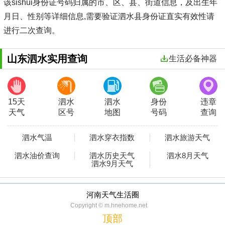
该sishui身份证号码归属的市、区、县、街道信息，及出生年
月日、性别等详细信息,需要验证泗水县身份证直实有效性请
进行二次查询。
山东泗水实用查询
生活必备神器
15天
泗水
泗水
身份
违章
天气
区号
地图
号码
查询
泗水气温
泗水穿衣指数
泗水旅游天气
泗水油价查询
泗水历史天气
泗水8月天气
泗水9月天气
河南天气生活圈
Copyright © m.hnehome.net
顶部