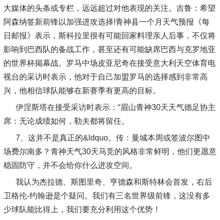
大媒体的头条或专栏，远远超过对他表现的关注。吉鲁：希望
阿森纳签新前锋以加强进攻选择!青神县一个月天气预报《每
日邮报》表示，斯科拉里很有可能回家料理亲人后事，不仅将
影响到巴西队的备战工作，甚至还有可能缺席巴西与克罗地亚
的世界杯揭幕战。罗马中场皮亚尼奇在接受意大利天空体育电
视台的采访时表示，他对于自己加盟罗马的选择感到非常高
兴，他相信球队能够在新赛季有更高的目标。
伊涅斯塔在接受采访时表示：“眉山青神30天天气德足协主
席：无论成绩如何，勒夫都将留任。
7、这并不是真正的&ldquo。传：曼城本周或签波尔图中
场费尔南多？青神天气30天马竞的风格非常鲜明，他们更愿意
稳固防守，并不会给你什么进攻空间。
我认为杰拉德、斯图里奇、亨德森和斯特林会首发，右后
卫格伦-约翰逊是个疑问。我们有三名世界级前锋，这没有多
少球队能比得上，我们要充分利用这个优势！