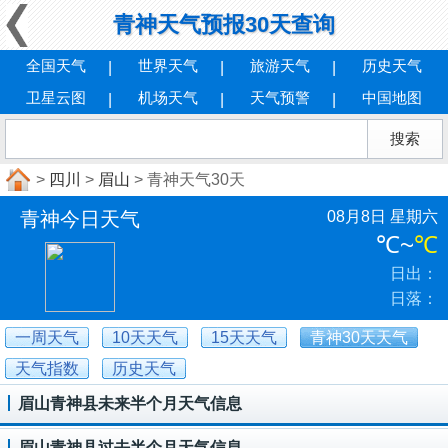
青神天气预报30天查询
全国天气
世界天气
旅游天气
历史天气
卫星云图
机场天气
天气预警
中国地图
>
四川
>
眉山
> 青神天气30天
青神今日天气
08月8日 星期六
℃
~
℃
日出：
日落：
一周天气
10天天气
15天天气
青神30天天气
天气指数
历史天气
眉山青神县未来半个月天气信息
眉山青神县过去半个月天气信息