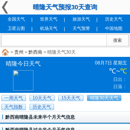
晴隆天气预报30天查询
全国天气
世界天气
旅游天气
历史天气
卫星云图
机场天气
天气预警
中国地图
>
贵州
>
黔西南
> 晴隆天气30天
晴隆今日天气
08月7日 星期五
℃
~
℃
日出：
日落：
一周天气
10天天气
15天天气
晴隆30天天气
天气指数
历史天气
黔西南晴隆县未来半个月天气信息
黔西南晴隆县过去半个月天气信息