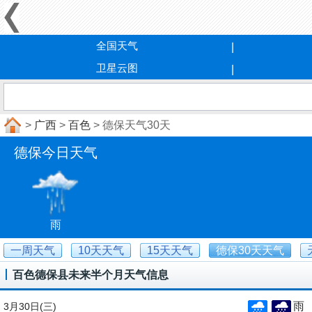
全国天气
卫星云图
>
广西
>
百色
> 德保天气30天
德保今日天气
雨
一周天气
10天天气
15天天气
德保30天天气
百色德保县未来半个月天气信息
雨
3月30日
(三)