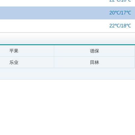
20℃/17℃
22℃/18℃
平果
德保
乐业
田林