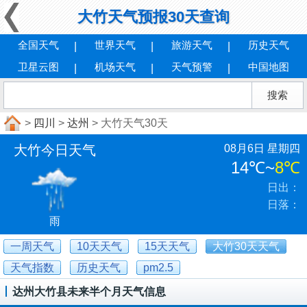
大竹天气预报30天查询
全国天气
世界天气
旅游天气
历史天气
卫星云图
机场天气
天气预警
中国地图
>
四川
>
达州
> 大竹天气30天
大竹今日天气
08月6日 星期四
14℃
~
8℃
日出：
日落：
雨
一周天气
10天天气
15天天气
大竹30天天气
天气指数
历史天气
pm2.5
达州大竹县未来半个月天气信息