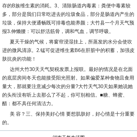
存的B族维生素的消耗。3、清除肠道内毒素：粪便中毒素较
多，部分是我们日常吃进去的垃圾食品，部分是肠道内产生的
垃圾，保持大便通畅既可排毒也能养颜；大竹县一个月天气预
报3.伸懒腰：可以舒活筋骨，调和气血，调节呼吸。
夏天干燥的气候，将窗帘浸湿挂上，所蒸发的水分会使吹
进的微风清凉。2.锰可促进维生素B6在肝脏中的积蓄，加强皮
肤抗炎的功能！
达州大竹30天天气契税发票上报联。最好的情况是在北面
的底层房间冬天也能接受阳光照射。如果偏爱某种食物且食用
量大，那就要注意减少每次的分量?大竹天气30天如果她说她
的头衔没有听上去那么了不起，你可别相信。■糖、蜂蜜、
醋：都不具任何清洁力。
美 容­？三、保持美好心情 要想肌肤好，好心情是十分重要
的。