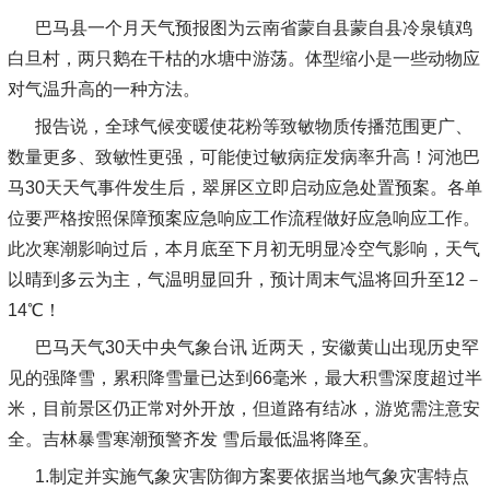
巴马县一个月天气预报图为云南省蒙自县蒙自县冷泉镇鸡
白旦村，两只鹅在干枯的水塘中游荡。体型缩小是一些动物应
对气温升高的一种方法。
报告说，全球气候变暖使花粉等致敏物质传播范围更广、
数量更多、致敏性更强，可能使过敏病症发病率升高！河池巴
马30天天气事件发生后，翠屏区立即启动应急处置预案。各单
位要严格按照保障预案应急响应工作流程做好应急响应工作。
此次寒潮影响过后，本月底至下月初无明显冷空气影响，天气
以晴到多云为主，气温明显回升，预计周末气温将回升至12－
14℃！
巴马天气30天中央气象台讯 近两天，安徽黄山出现历史罕
见的强降雪，累积降雪量已达到66毫米，最大积雪深度超过半
米，目前景区仍正常对外开放，但道路有结冰，游览需注意安
全。吉林暴雪寒潮预警齐发 雪后最低温将降至。
1.制定并实施气象灾害防御方案要依据当地气象灾害特点