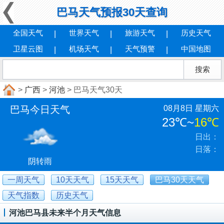
巴马天气预报30天查询
全国天气
世界天气
旅游天气
历史天气
卫星云图
机场天气
天气预警
中国地图
>
广西
>
河池
> 巴马天气30天
巴马今日天气
08月8日 星期六
23℃
~
16℃
日出：
日落：
阴转雨
一周天气
10天天气
15天天气
巴马30天天气
天气指数
历史天气
河池巴马县未来半个月天气信息