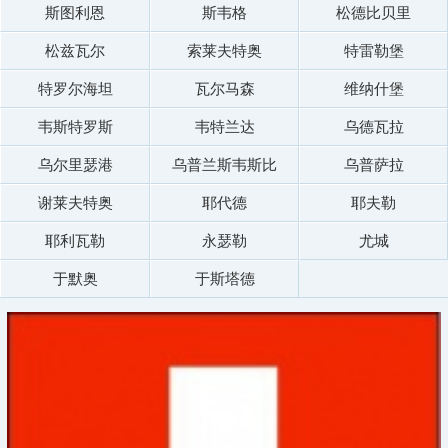
斯图利恩
斯韦格
松德比贝里
松兹瓦尔
索莱夫特奥
特雷勒堡
特罗尔海坦
瓦尔马森
维纳什堡
韦斯特罗斯
韦特兰达
乌德瓦拉
乌尔里瑟港
乌普兰斯韦斯比
乌普萨拉
谢莱夫特奥
耶代德
耶夫勒
耶利瓦勒
永瑟勒
尤城
于默奥
于斯塔德