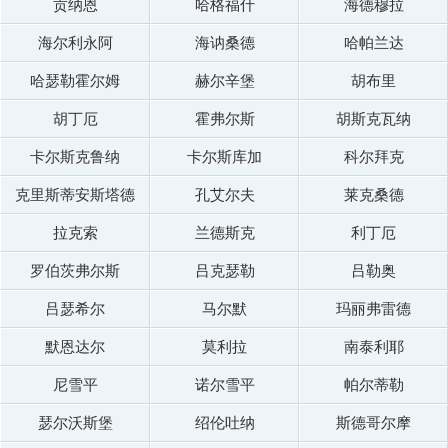
贡纳恩
哈格福什
海德穆拉
海尔利永阿
海讷桑德
哈帕兰达
哈瑟勒霍尔姆
赫尔辛堡
胡布里
胡丁厄
霍弗尔斯
胡斯克瓦纳
卡尔斯克鲁纳
卡尔斯库加
科尔拜克
克里斯蒂安斯塔德
孔艾尔夫
莱克桑德
拉克索
兰德斯克
利丁厄
罗伯茨弗尔斯
吕克瑟勒
吕勒奥
吕瑟希尔
马尔默
玛丽弗雷德
默恩达尔
莫利拉
南泰利耶
尼雪平
诺尔雪平
帕尔蒂勒
瑟尔沃斯堡
绍伦吐纳
斯德哥尔摩