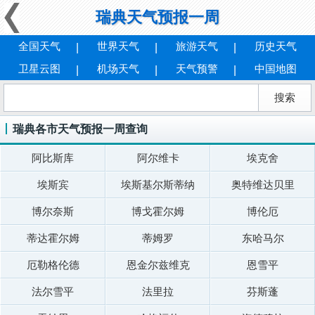
瑞典天气预报一周
全国天气
世界天气
旅游天气
历史天气
卫星云图
机场天气
天气预警
中国地图
瑞典各市天气预报一周查询
阿比斯库
阿尔维卡
埃克舍
埃斯宾
埃斯基尔斯蒂纳
奥特维达贝里
博尔奈斯
博戈霍尔姆
博伦厄
蒂达霍尔姆
蒂姆罗
东哈马尔
厄勒格伦德
恩金尔兹维克
恩雪平
法尔雪平
法里拉
芬斯蓬